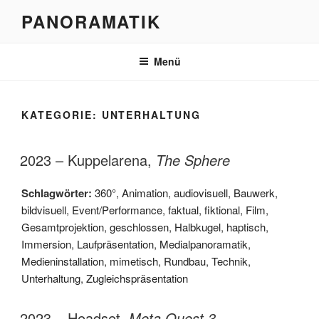
Zum
PANORAMATIK
Inhalt
springen
Menü
KATEGORIE:
UNTERHALTUNG
2023 – Kuppelarena,
The Sphere
Schlagwörter:
360°
,
Animation
,
audiovisuell
,
Bauwerk
,
bildvisuell
,
Event/Performance
,
faktual
,
fiktional
,
Film
,
Gesamtprojektion
,
geschlossen
,
Halbkugel
,
haptisch
,
Immersion
,
Laufpräsentation
,
Medialpanoramatik
,
Medieninstallation
,
mimetisch
,
Rundbau
,
Technik
,
Unterhaltung
,
Zugleichspräsentation
2023 – Headset,
Meta Quest 3