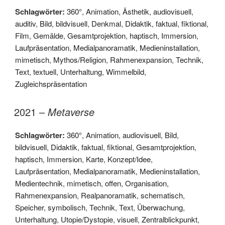
Schlagwörter:
360°
,
Animation
,
Ästhetik
,
audiovisuell
,
auditiv
,
Bild
,
bildvisuell
,
Denkmal
,
Didaktik
,
faktual
,
fiktional
,
Film
,
Gemälde
,
Gesamtprojektion
,
haptisch
,
Immersion
,
Laufpräsentation
,
Medialpanoramatik
,
Medieninstallation
,
mimetisch
,
Mythos/Religion
,
Rahmenexpansion
,
Technik
,
Text
,
textuell
,
Unterhaltung
,
Wimmelbild
,
Zugleichspräsentation
2021 –
Metaverse
Schlagwörter:
360°
,
Animation
,
audiovisuell
,
Bild
,
bildvisuell
,
Didaktik
,
faktual
,
fiktional
,
Gesamtprojektion
,
haptisch
,
Immersion
,
Karte
,
Konzept/Idee
,
Laufpräsentation
,
Medialpanoramatik
,
Medieninstallation
,
Medientechnik
,
mimetisch
,
offen
,
Organisation
,
Rahmenexpansion
,
Realpanoramatik
,
schematisch
,
Speicher
,
symbolisch
,
Technik
,
Text
,
Überwachung
,
Unterhaltung
,
Utopie/Dystopie
,
visuell
,
Zentralblickpunkt
,