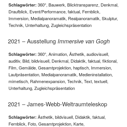
Schlagwörter:
360°
,
Bauwerk
,
Blicktransparenz
,
Denkmal
,
Draufblick
,
Event/Performance
,
faktual
,
Fernblick
,
Immersion
,
Medialpanoramatik
,
Realpanoramatik
,
Skulptur
,
Technik
,
Unterhaltung
,
Zugleichspräsentation
2021 – Ausstellung
Immersive van Gogh
Schlagwörter:
360°
,
Animation
,
Ästhetik
,
audiovisuell
,
auditiv
,
Bild
,
bildvisuell
,
Denkmal
,
Didaktik
,
faktual
,
fiktional
,
Film
,
Gemälde
,
Gesamtprojektion
,
haptisch
,
Immersion
,
Laufpräsentation
,
Medialpanoramatik
,
Medieninstallation
,
mimetisch
,
Rahmenexpansion
,
Technik
,
Text
,
textuell
,
Unterhaltung
,
Zugleichspräsentation
2021 – James-Webb-Weltraumteleskop
Schlagwörter:
Ästhetik
,
bildvisuell
,
Didaktik
,
faktual
,
Fernblick
,
Foto
,
Gesamtprojektion
,
Karte
,