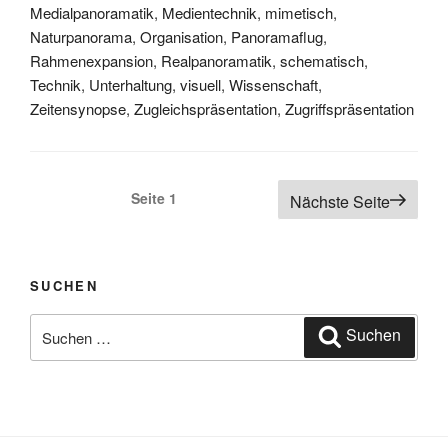
Medialpanoramatik
,
Medientechnik
,
mimetisch
,
Naturpanorama
,
Organisation
,
Panoramaflug
,
Rahmenexpansion
,
Realpanoramatik
,
schematisch
,
Technik
,
Unterhaltung
,
visuell
,
Wissenschaft
,
Zeitensynopse
,
Zugleichspräsentation
,
Zugriffspräsentation
Seitennummerierung
Seite
1
Nächste Seite
der
Beiträge
SUCHEN
Suchen
Suchen
nach: