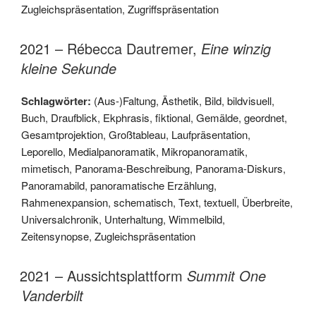
Zugleichspräsentation
,
Zugriffspräsentation
2021 – Rébecca Dautremer,
Eine winzig
kleine Sekunde
Schlagwörter:
(Aus-)Faltung
,
Ästhetik
,
Bild
,
bildvisuell
,
Buch
,
Draufblick
,
Ekphrasis
,
fiktional
,
Gemälde
,
geordnet
,
Gesamtprojektion
,
Großtableau
,
Laufpräsentation
,
Leporello
,
Medialpanoramatik
,
Mikropanoramatik
,
mimetisch
,
Panorama-Beschreibung
,
Panorama-Diskurs
,
Panoramabild
,
panoramatische Erzählung
,
Rahmenexpansion
,
schematisch
,
Text
,
textuell
,
Überbreite
,
Universalchronik
,
Unterhaltung
,
Wimmelbild
,
Zeitensynopse
,
Zugleichspräsentation
2021 – Aussichtsplattform
Summit One
Vanderbilt