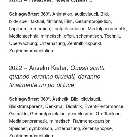
Schlagwörter:
360°
,
Animation
,
audiovisuell
,
Bild
,
bildvisuell
,
faktual
,
fiktional
,
Film
,
Gesamtprojektion
,
haptisch
,
Immersion
,
Laufpräsentation
,
Medialpanoramatik
,
Medientechnik
,
mimetisch
,
offen
,
schematisch
,
Technik
,
Überwachung
,
Unterhaltung
,
Zentralblickpunkt
,
Zugleichspräsentation
2022 – Anselm Kiefer,
Questi scritti,
quando veranno bruciati, daranno
finalmente un po´di luce
Schlagwörter:
360°
,
Ästhetik
,
Bild
,
bildvisuell
,
Blicktransparenz
,
Denkmal
,
Didaktik
,
Event/Performance
,
Gemälde
,
Gesamtprojektion
,
geschlossen
,
Großtableau
,
Medialpanoramatik
,
mimetisch
,
Rahmenexpansion
,
Speicher
,
symbolisch
,
Unterhaltung
,
Zeitensynopse
,
Zugleichspräsentation