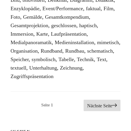
Bild
,
bildvisuell
,
Denkmal
,
Diagramm
,
Didaktik
,
Enzyklopädie
,
Event/Performance
,
faktual
,
Film
,
Foto
,
Gemälde
,
Gesamtkompendium
,
Gesamtprojektion
,
geschlossen
,
haptisch
,
Immersion
,
Karte
,
Laufpräsentation
,
Medialpanoramatik
,
Medieninstallation
,
mimetisch
,
Organisation
,
Rundband
,
Rundbau
,
schematisch
,
Speicher
,
symbolisch
,
Tabelle
,
Technik
,
Text
,
textuell
,
Unterhaltung
,
Zeichnung
,
Zugriffspräsentation
Seitennummerierung
Seite
1
Nächste Seite
der