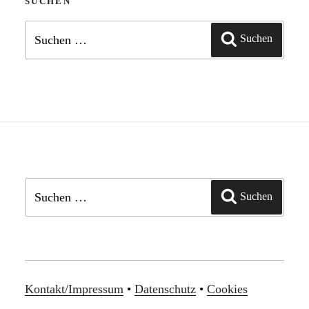
Beiträge
SUCHEN
Suchen
Suchen
nach:
Suchen
Suchen
nach:
Kontakt/Impressum
•
Datenschutz
•
Cookies