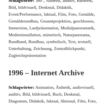
Schlagwörter:
360°
,
Ästhetik
,
auditiv
,
Bauwerk
,
Bild
,
bildvisuell
,
Denkmal
,
Didaktik
,
Event/Performance
,
faktual
,
Film
,
Foto
,
Gemälde
,
Gemälderundbau
,
Gesamtprojektion
,
geschlossen
,
Immersion
,
Laufpräsentation
,
Medialpanoramatik
,
Medieninstallation
,
mimetisch
,
Naturpanorama
,
Rundband
,
Rundbau
,
symbolisch
,
Text
,
textuell
,
Unterhaltung
,
Zeichnung
,
Zentralblickpunkt
,
Zugleichspräsentation
1996 – Internet Archive
Schlagwörter:
Animation
,
Ästhetik
,
audiovisuell
,
auditiv
,
Bild
,
bildvisuell
,
Buch
,
Denkmal
,
Diagramm
,
Didaktik
,
faktual
,
fiktional
,
Film
,
Foto
,