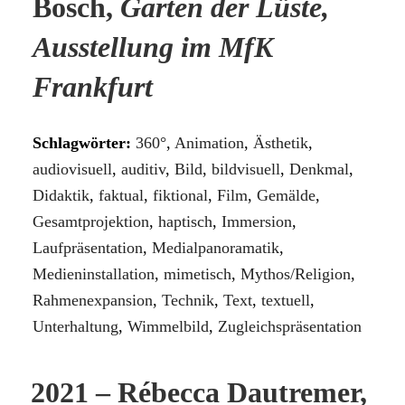
Bosch,
Garten der Lüste,
Ausstellung im MfK
Frankfurt
Schlagwörter:
360°
,
Animation
,
Ästhetik
,
audiovisuell
,
auditiv
,
Bild
,
bildvisuell
,
Denkmal
,
Didaktik
,
faktual
,
fiktional
,
Film
,
Gemälde
,
Gesamtprojektion
,
haptisch
,
Immersion
,
Laufpräsentation
,
Medialpanoramatik
,
Medieninstallation
,
mimetisch
,
Mythos/Religion
,
Rahmenexpansion
,
Technik
,
Text
,
textuell
,
Unterhaltung
,
Wimmelbild
,
Zugleichspräsentation
2021 – Rébecca Dautremer,