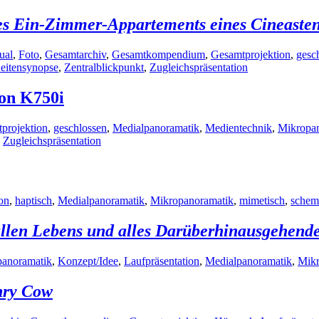
 Ein-Zimmer-Appartements eines Cineasten 
ual
,
Foto
,
Gesamtarchiv
,
Gesamtkompendium
,
Gesamtprojektion
,
gesc
eitensynopse
,
Zentralblickpunkt
,
Zugleichspräsentation
son K750i
projektion
,
geschlossen
,
Medialpanoramatik
,
Medientechnik
,
Mikropa
,
Zugleichspräsentation
on
,
haptisch
,
Medialpanoramatik
,
Mikropanoramatik
,
mimetisch
,
schem
allen Lebens und alles Darüberhinausgehend
panoramatik
,
Konzept/Idee
,
Laufpräsentation
,
Medialpanoramatik
,
Mikr
nry Cow