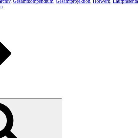
rchiv
,
Gesamtkompendium
,
Gesamtprojektion
,
Hörwerk
,
Laufpräsenta
on