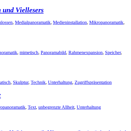
und Viellesers
hlossen
,
Medialpanoramatik
,
Medieninstallation
,
Mikropanoramatik
,
noramatik
,
mimetisch
,
Panoramabild
,
Rahmenexpansion
,
Speicher
,
atisch
,
Skulptur
,
Technik
,
Unterhaltung
,
Zugriffspräsentation
e
opanoramatik
,
Text
,
unbegrenzte Allheit
,
Unterhaltung