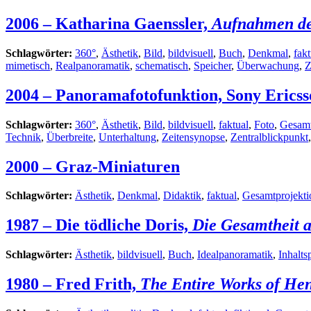
2006 – Katharina Gaenssler,
Aufnahmen des
Schlagwörter:
360°
,
Ästhetik
,
Bild
,
bildvisuell
,
Buch
,
Denkmal
,
fakt
mimetisch
,
Realpanoramatik
,
schematisch
,
Speicher
,
Überwachung
,
Z
2004 – Panoramafotofunktion, Sony Erics
Schlagwörter:
360°
,
Ästhetik
,
Bild
,
bildvisuell
,
faktual
,
Foto
,
Gesamt
Technik
,
Überbreite
,
Unterhaltung
,
Zeitensynopse
,
Zentralblickpunkt
2000 – Graz-Miniaturen
Schlagwörter:
Ästhetik
,
Denkmal
,
Didaktik
,
faktual
,
Gesamtprojekti
1987 – Die tödliche Doris,
Die Gesamtheit 
Schlagwörter:
Ästhetik
,
bildvisuell
,
Buch
,
Idealpanoramatik
,
Inhalts
1980 – Fred Frith,
The Entire Works of He