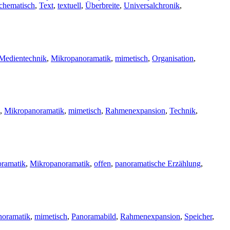
chematisch
,
Text
,
textuell
,
Überbreite
,
Universalchronik
,
Medientechnik
,
Mikropanoramatik
,
mimetisch
,
Organisation
,
,
Mikropanoramatik
,
mimetisch
,
Rahmenexpansion
,
Technik
,
ramatik
,
Mikropanoramatik
,
offen
,
panoramatische Erzählung
,
noramatik
,
mimetisch
,
Panoramabild
,
Rahmenexpansion
,
Speicher
,