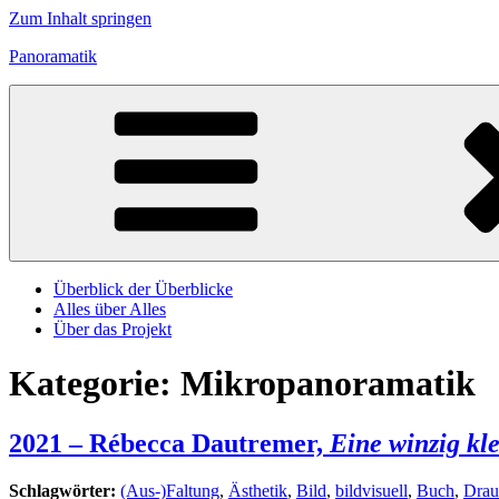
Zum Inhalt springen
Panoramatik
Überblick der Überblicke
Alles über Alles
Über das Projekt
Kategorie:
Mikropanoramatik
2021 – Rébecca Dautremer,
Eine winzig kl
Schlagwörter:
(Aus-)Faltung
,
Ästhetik
,
Bild
,
bildvisuell
,
Buch
,
Drau