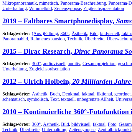
Mikropanoramatik
,
mimetisch
,
Panorama-Beschreibung
,
Panorama-D
Unterhaltung
,
Wimmelbild
,
Zeitensynopse
,
Zugleichspräsentation
2019 – Faltbares Smartphonedisplay,
Sams
Schlagwörter:
(Aus-)Faltung
,
360°
,
Ästhetik
,
Bild
,
bildvisuell
,
faktu
Panoramabild
,
Rahmenexpansion
,
Technik
,
Überbreite
,
Überwachun
2015 – Dirac Research,
Dirac Panorama S
Schlagwörter:
360°
,
audiovisuell
,
auditiv
,
Gesamtprojektion
,
geschlo
Unterhaltung
,
Zugleichspräsentation
2012 – Ulrich Holbein,
20 Milliarden Jahre 
Schlagwörter:
Ästhetik
,
Buch
,
Denkmal
,
faktual
,
fiktional
,
geordnet
schematisch
,
symbolisch
,
Text
,
textuell
,
unbegrenzte Allheit
,
Universa
2010 – Kontinuierliche 360°-Fotofunktion
Schlagwörter:
360°
,
Ästhetik
,
Bild
,
bildvisuell
,
faktual
,
Foto
,
Gesamt
Technik
,
Überbreite
,
Unterhaltung
,
Zeitensynopse
,
Zentralblickpunkt