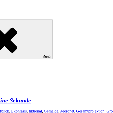
Menü
eine Sekunde
fblick
,
Ekphrasis
,
fiktional
,
Gemälde
,
geordnet
,
Gesamtprojektion
,
Gro