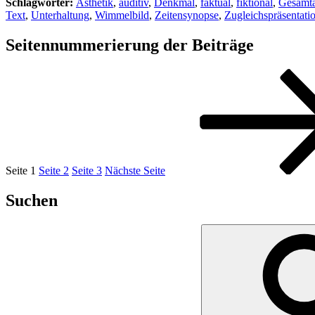
Schlagwörter:
Ästhetik
,
auditiv
,
Denkmal
,
faktual
,
fiktional
,
Gesamta
Text
,
Unterhaltung
,
Wimmelbild
,
Zeitensynopse
,
Zugleichspräsentati
Seitennummerierung der Beiträge
Seite
1
Seite
2
Seite
3
Nächste Seite
Suchen