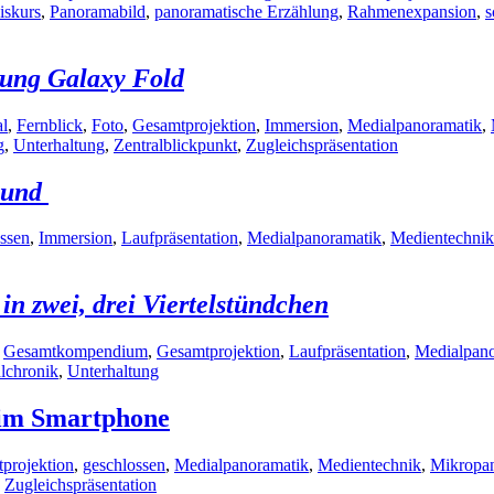
iskurs
,
Panoramabild
,
panoramatische Erzählung
,
Rahmenexpansion
,
s
ung Galaxy Fold
al
,
Fernblick
,
Foto
,
Gesamtprojektion
,
Immersion
,
Medialpanoramatik
,
g
,
Unterhaltung
,
Zentralblickpunkt
,
Zugleichspräsentation
ound
ssen
,
Immersion
,
Laufpräsentation
,
Medialpanoramatik
,
Medientechnik
in zwei, drei Viertelstündchen
,
Gesamtkompendium
,
Gesamtprojektion
,
Laufpräsentation
,
Medialpano
lchronik
,
Unterhaltung
 im Smartphone
projektion
,
geschlossen
,
Medialpanoramatik
,
Medientechnik
,
Mikropa
,
Zugleichspräsentation