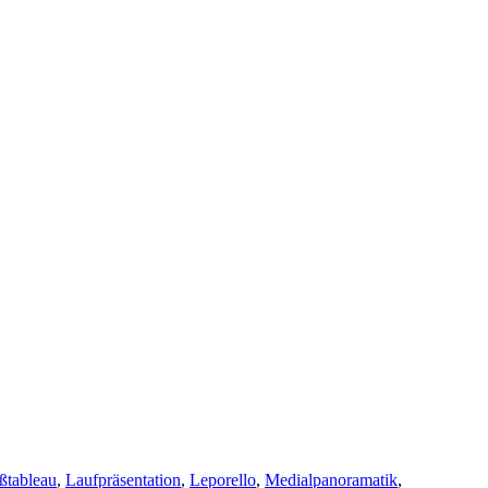
ßtableau
,
Laufpräsentation
,
Leporello
,
Medialpanoramatik
,