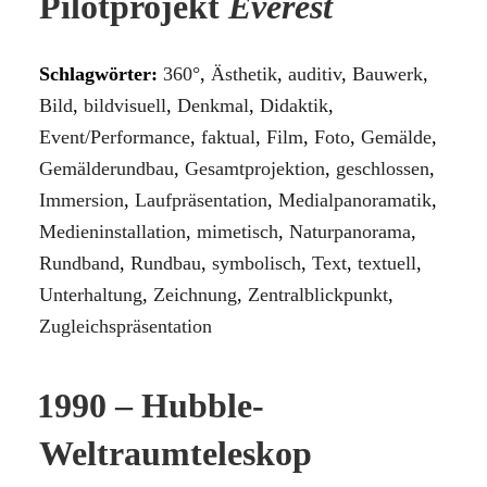
Pilotprojekt
Everest
Schlagwörter:
360°
,
Ästhetik
,
auditiv
,
Bauwerk
,
Bild
,
bildvisuell
,
Denkmal
,
Didaktik
,
Event/Performance
,
faktual
,
Film
,
Foto
,
Gemälde
,
Gemälderundbau
,
Gesamtprojektion
,
geschlossen
,
Immersion
,
Laufpräsentation
,
Medialpanoramatik
,
Medieninstallation
,
mimetisch
,
Naturpanorama
,
Rundband
,
Rundbau
,
symbolisch
,
Text
,
textuell
,
Unterhaltung
,
Zeichnung
,
Zentralblickpunkt
,
Zugleichspräsentation
1990 – Hubble-
Weltraumteleskop