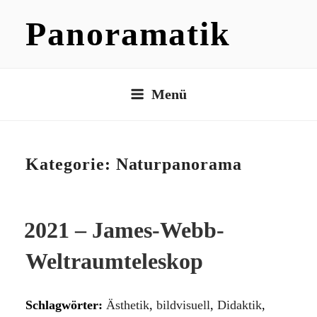
Zum
Panoramatik
Inhalt
springen
Menü
Kategorie:
Naturpanorama
2021 – James-Webb-
Weltraumteleskop
Schlagwörter:
Ästhetik
,
bildvisuell
,
Didaktik
,