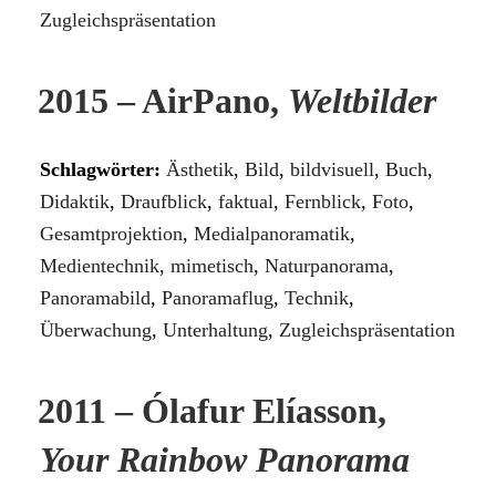
Zugleichspräsentation
2015 – AirPano,
Weltbilder
Schlagwörter:
Ästhetik
,
Bild
,
bildvisuell
,
Buch
,
Didaktik
,
Draufblick
,
faktual
,
Fernblick
,
Foto
,
Gesamtprojektion
,
Medialpanoramatik
,
Medientechnik
,
mimetisch
,
Naturpanorama
,
Panoramabild
,
Panoramaflug
,
Technik
,
Überwachung
,
Unterhaltung
,
Zugleichspräsentation
2011 – Ólafur Elíasson,
Your Rainbow Panorama