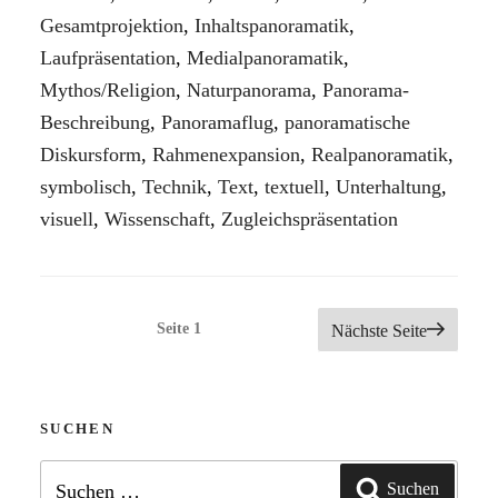
Gesamtprojektion
,
Inhaltspanoramatik
,
Laufpräsentation
,
Medialpanoramatik
,
Mythos/Religion
,
Naturpanorama
,
Panorama-
Beschreibung
,
Panoramaflug
,
panoramatische
Diskursform
,
Rahmenexpansion
,
Realpanoramatik
,
symbolisch
,
Technik
,
Text
,
textuell
,
Unterhaltung
,
visuell
,
Wissenschaft
,
Zugleichspräsentation
Seitennummerierung
Seite
1
Nächste Seite
der
Beiträge
SUCHEN
Suchen
Suchen