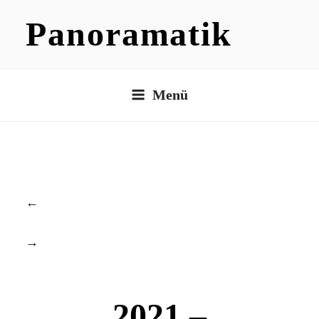
Zum
Panoramatik
Inhalt
springen
Menü
←
→
2021 –