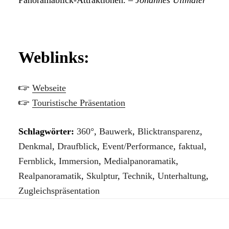
Panoramablick-Attraktionen. –
Johannes Ullmaier
Weblinks:
🖙
Webseite
🖙
Touristische Präsentation
Schlagwörter:
360°
,
Bauwerk
,
Blicktransparenz
,
Denkmal
,
Draufblick
,
Event/Performance
,
faktual
,
Fernblick
,
Immersion
,
Medialpanoramatik
,
Realpanoramatik
,
Skulptur
,
Technik
,
Unterhaltung
,
Zugleichspräsentation