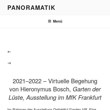
Zum
PANORAMATIK
Inhalt
springen
Menü
←
→
2021–2022 – Virtuelle Begehung
von Hieronymus Bosch,
Garten der
Lüste, Ausstellung im MfK Frankfurt
Im Rahmen der Ausstellung
Delightful Garden VR. Eine