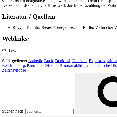
seinerseits ein imaginatives Gegenwartspanorama, in dem Rechtspopul
‚verzeitlicht‘ das räumliche Kunstwerk durch die Erzählung der Wa
Literatur / Quellen:
Röggla, Kathrin:
Bauernkriegspanorama
, Berlin: Verbrecher 
Weblinks:
🖙
Text
Schlagwörter:
Ästhetik
,
Buch
,
Denkmal
,
Didaktik
,
Ekphrasis
,
faktua
Beschreibung
,
Panorama-Diskurs
,
Panoramabild
,
panoramatische Di
Zeitensynopse
Suchen nach: