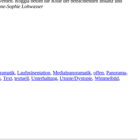
erden. Röggla betont die Rolle der betrachtenden Instanz und
ne-Sophie Lohwasser
oramatik
,
Laufpräsentation
,
Medialpanoramatik
,
offen
,
Panorama-
h
,
Text
,
textuell
,
Unterhaltung
,
Utopie/Dystopie
,
Wimmelbild
,