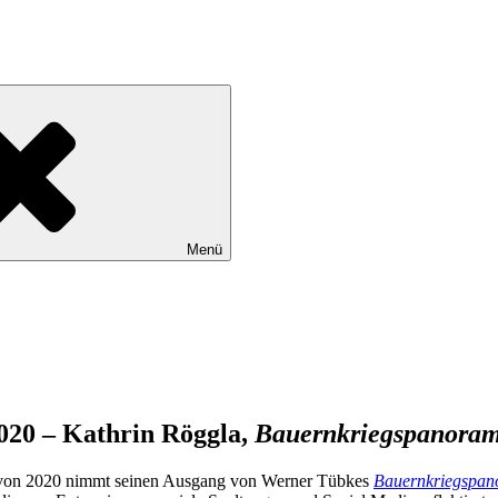
Menü
020 – Kathrin Röggla,
Bauernkriegspanora
s von 2020 nimmt seinen Ausgang von Werner Tübkes
Bauernkriegspa