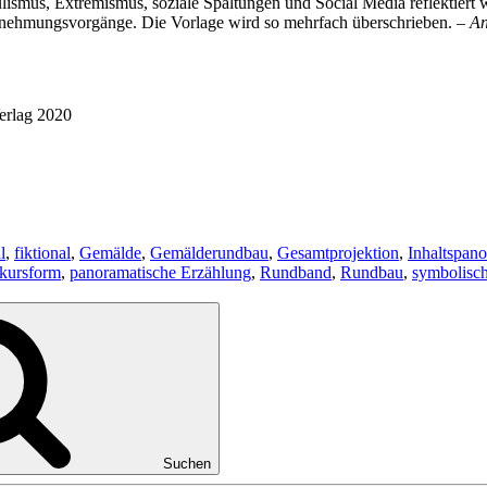
ismus, Extremismus, soziale Spaltungen und Social Media reflektiert w
hrnehmungsvorgänge. Die Vorlage wird so mehrfach überschrieben. –
An
Verlag 2020
l
,
fiktional
,
Gemälde
,
Gemälderundbau
,
Gesamtprojektion
,
Inhaltspan
skursform
,
panoramatische Erzählung
,
Rundband
,
Rundbau
,
symbolisc
Suchen