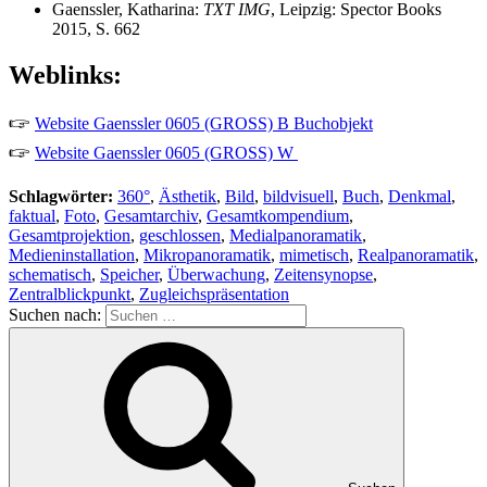
Gaenssler, Katharina:
TXT IMG
, Leipzig: Spector Books
2015, S. 662
Weblinks:
🖙
Website Gaenssler 0605 (GROSS) B Buchobjekt
🖙
Website Gaenssler 0605 (GROSS) W
Schlagwörter:
360°
,
Ästhetik
,
Bild
,
bildvisuell
,
Buch
,
Denkmal
,
faktual
,
Foto
,
Gesamtarchiv
,
Gesamtkompendium
,
Gesamtprojektion
,
geschlossen
,
Medialpanoramatik
,
Medieninstallation
,
Mikropanoramatik
,
mimetisch
,
Realpanoramatik
,
schematisch
,
Speicher
,
Überwachung
,
Zeitensynopse
,
Zentralblickpunkt
,
Zugleichspräsentation
Suchen nach: