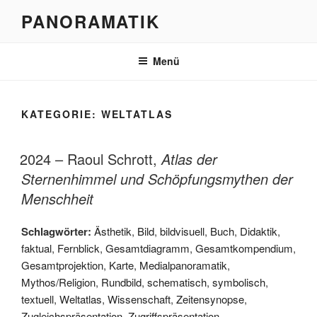
Zum
PANORAMATIK
Inhalt
springen
Menü
KATEGORIE:
WELTATLAS
2024 – Raoul Schrott,
Atlas der
Sternenhimmel und Schöpfungsmythen der
Menschheit
Schlagwörter:
Ästhetik
,
Bild
,
bildvisuell
,
Buch
,
Didaktik
,
faktual
,
Fernblick
,
Gesamtdiagramm
,
Gesamtkompendium
,
Gesamtprojektion
,
Karte
,
Medialpanoramatik
,
Mythos/Religion
,
Rundbild
,
schematisch
,
symbolisch
,
textuell
,
Weltatlas
,
Wissenschaft
,
Zeitensynopse
,
Zugleichspräsentation
,
Zugriffspräsentation