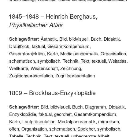
1845–1848 – Heinrich Berghaus,
Physikalischer Atlas
Schlagwörter:
Ästhetik
,
Bild
,
bildvisuell
,
Buch
,
Didaktik
,
Draufblick
,
faktual
,
Gesamtkompendium
,
Gesamtprojektion
,
Karte
,
Medialpanoramatik
,
Organisation
,
schematisch
,
symbolisch
,
Technik
,
Text
,
textuell
,
Weltatlas
,
Weltkarte
,
Wissenschaft
,
Zeichnung
,
Zugleichspräsentation
,
Zugriffspräsentation
1809 – Brockhaus-Enzyklopädie
Schlagwörter:
Bild
,
bildvisuell
,
Buch
,
Diagramm
,
Didaktik
,
Enzyklopädie
,
faktual
,
geordnet
,
Gesamtkompendium
,
Karte
,
Laufpräsentation
,
Medialpanoramatik
,
mimetisch
,
offen
,
Organisation
,
schematisch
,
Speicher
,
symbolisch
,
Tabelle
,
Technik
,
Text
,
textuell
,
unbegrenzte Allheit
,