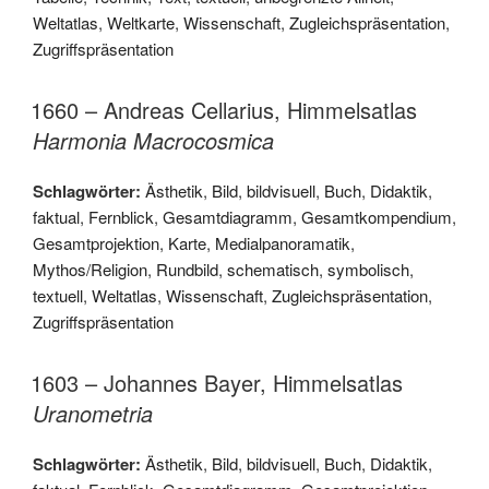
Weltatlas
,
Weltkarte
,
Wissenschaft
,
Zugleichspräsentation
,
Zugriffspräsentation
1660 – Andreas Cellarius, Himmelsatlas
Harmonia Macrocosmica
Schlagwörter:
Ästhetik
,
Bild
,
bildvisuell
,
Buch
,
Didaktik
,
faktual
,
Fernblick
,
Gesamtdiagramm
,
Gesamtkompendium
,
Gesamtprojektion
,
Karte
,
Medialpanoramatik
,
Mythos/Religion
,
Rundbild
,
schematisch
,
symbolisch
,
textuell
,
Weltatlas
,
Wissenschaft
,
Zugleichspräsentation
,
Zugriffspräsentation
1603 – Johannes Bayer, Himmelsatlas
Uranometria
Schlagwörter:
Ästhetik
,
Bild
,
bildvisuell
,
Buch
,
Didaktik
,