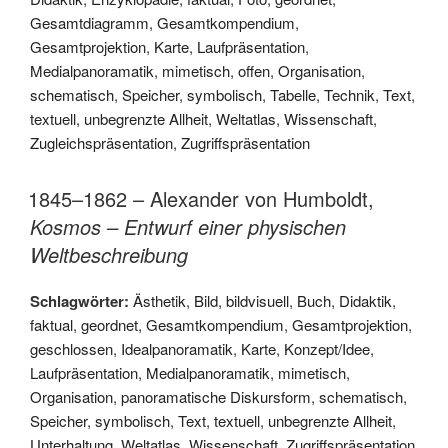
Gesamtdiagramm
,
Gesamtkompendium
,
Gesamtprojektion
,
Karte
,
Laufpräsentation
,
Medialpanoramatik
,
mimetisch
,
offen
,
Organisation
,
schematisch
,
Speicher
,
symbolisch
,
Tabelle
,
Technik
,
Text
,
textuell
,
unbegrenzte Allheit
,
Weltatlas
,
Wissenschaft
,
Zugleichspräsentation
,
Zugriffspräsentation
1845–1862 – Alexander von Humboldt,
Kosmos – Entwurf einer physischen
Weltbeschreibung
Schlagwörter:
Ästhetik
,
Bild
,
bildvisuell
,
Buch
,
Didaktik
,
faktual
,
geordnet
,
Gesamtkompendium
,
Gesamtprojektion
,
geschlossen
,
Idealpanoramatik
,
Karte
,
Konzept/Idee
,
Laufpräsentation
,
Medialpanoramatik
,
mimetisch
,
Organisation
,
panoramatische Diskursform
,
schematisch
,
Speicher
,
symbolisch
,
Text
,
textuell
,
unbegrenzte Allheit
,
Unterhaltung
,
Weltatlas
,
Wissenschaft
,
Zugriffspräsentation