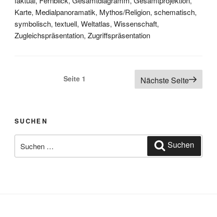
faktual
,
Fernblick
,
Gesamtdiagramm
,
Gesamtprojektion
,
Karte
,
Medialpanoramatik
,
Mythos/Religion
,
schematisch
,
symbolisch
,
textuell
,
Weltatlas
,
Wissenschaft
,
Zugleichspräsentation
,
Zugriffspräsentation
Seitennummerierung
Seite
1
Nächste Seite
der
Beiträge
SUCHEN
Suchen
Suchen
nach: