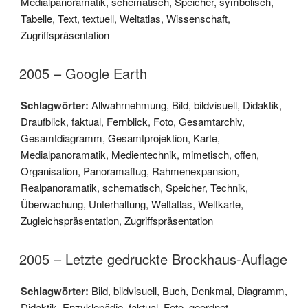
Medialpanoramatik
,
schematisch
,
Speicher
,
symbolisch
,
Tabelle
,
Text
,
textuell
,
Weltatlas
,
Wissenschaft
,
Zugriffspräsentation
2005 – Google Earth
Schlagwörter:
Allwahrnehmung
,
Bild
,
bildvisuell
,
Didaktik
,
Draufblick
,
faktual
,
Fernblick
,
Foto
,
Gesamtarchiv
,
Gesamtdiagramm
,
Gesamtprojektion
,
Karte
,
Medialpanoramatik
,
Medientechnik
,
mimetisch
,
offen
,
Organisation
,
Panoramaflug
,
Rahmenexpansion
,
Realpanoramatik
,
schematisch
,
Speicher
,
Technik
,
Überwachung
,
Unterhaltung
,
Weltatlas
,
Weltkarte
,
Zugleichspräsentation
,
Zugriffspräsentation
2005 – Letzte gedruckte Brockhaus-Auflage
Schlagwörter:
Bild
,
bildvisuell
,
Buch
,
Denkmal
,
Diagramm
,
Didaktik
,
Enzyklopädie
,
faktual
,
Foto
,
geordnet
,