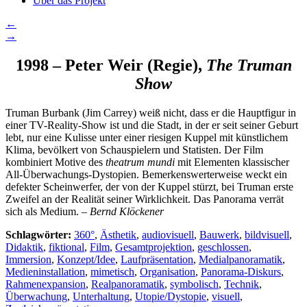
Über das Projekt
←
→
1998 – Peter Weir (Regie),
The Truman
Show
Truman Burbank (Jim Carrey) weiß nicht, dass er die Hauptfigur in
einer TV-Reality-Show ist und die Stadt, in der er seit seiner Geburt
lebt, nur eine Kulisse unter einer riesigen Kuppel mit künstlichem
Klima, bevölkert von Schauspielern und Statisten. Der Film
kombiniert Motive des
theatrum mundi
mit Elementen klassischer
All-Überwachungs-Dystopien. Bemerkenswerterweise weckt ein
defekter Scheinwerfer, der von der Kuppel stürzt, bei Truman erste
Zweifel an der Realität seiner Wirklichkeit. Das Panorama verrät
sich als Medium. –
Bernd Klöckener
Schlagwörter:
360°
,
Ästhetik
,
audiovisuell
,
Bauwerk
,
bildvisuell
,
Didaktik
,
fiktional
,
Film
,
Gesamtprojektion
,
geschlossen
,
Immersion
,
Konzept/Idee
,
Laufpräsentation
,
Medialpanoramatik
,
Medieninstallation
,
mimetisch
,
Organisation
,
Panorama-Diskurs
,
Rahmenexpansion
,
Realpanoramatik
,
symbolisch
,
Technik
,
Überwachung
,
Unterhaltung
,
Utopie/Dystopie
,
visuell
,