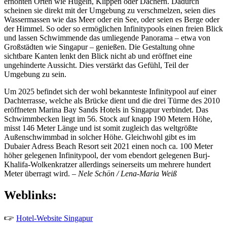
erhöhten Orten wie Hügeln, Klippen oder Dächern. Dadurch
scheinen sie direkt mit der Umgebung zu verschmelzen, seien dies
Wassermassen wie das Meer oder ein See, oder seien es Berge oder
der Himmel. So oder so ermöglichen Infinitypools einen freien Blick
und lassen Schwimmende das umliegende Panorama – etwa von
Großstädten wie Singapur – genießen. Die Gestaltung ohne
sichtbare Kanten lenkt den Blick nicht ab und eröffnet eine
ungehinderte Aussicht. Dies verstärkt das Gefühl, Teil der
Umgebung zu sein.
Um 2025 befindet sich der wohl bekannteste Infinitypool auf einer
Dachterrasse, welche als Brücke dient und die drei Türme des 2010
eröffneten Marina Bay Sands Hotels in Singapur verbindet. Das
Schwimmbecken liegt im 56. Stock auf knapp 190 Metern Höhe,
misst 146 Meter Länge und ist somit zugleich das weltgrößte
Außenschwimmbad in solcher Höhe. Gleichwohl gibt es im
Dubaier Adress Beach Resort seit 2021 einen noch ca. 100 Meter
höher gelegenen Infinitypool, der vom ebendort gelegenen Burj-
Khalifa-Wolkenkratzer allerdings seinerseits um mehrere hundert
Meter überragt wird. –
Nele Schön / Lena-Maria Weiß
Weblinks:
🖙
Hotel-Website Singapur