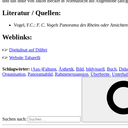
und das linke von Jakob Becker in Normalsicht auf Augenhöhe (auf)
Literatur / Quellen:
Vogel, F.C.:
F. C. Vogels Panorama des Rheins oder Ansichten 
Weblinks:
🖙
Digitalisat auf Dilibri
🖙
Website Tabarelli
Schlagwörter:
(Aus-)Faltung
,
Ästhetik
,
Bild
,
bildvisuell
,
Buch
,
Dida
Organisation
,
Panoramabild
,
Rahmenexpansion
,
Überbreite
,
Unterhal
Suchen nach: