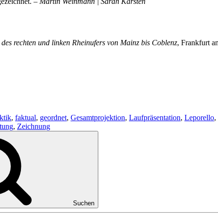
gezeichnet. –
Martin Weinmann | Sarah Karsten
des rechten und linken Rheinufers von Mainz bis Coblenz
, Frankfurt 
ktik
,
faktual
,
geordnet
,
Gesamtprojektion
,
Laufpräsentation
,
Leporello
,
tung
,
Zeichnung
Suchen