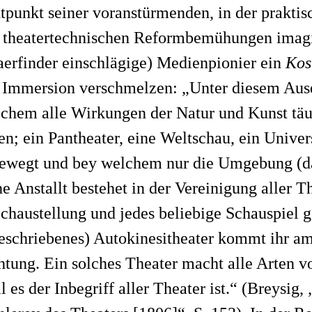
tpunkt seiner voranstürmenden, in der prakti
 theatertechnischen Reformbemühungen imagin
aerfinder einschlägige) Medienpionier ein
Kos
d Immersion verschmelzen: „Unter diesem Aus
elchem alle Wirkungen der Natur und Kunst tä
n; ein Pantheater, eine Weltschau, ein Univers
bewegt und bey welchem nur die Umgebung (da
che Anstallt bestehet in der Vereinigung aller 
 Schaustellung und jedes beliebige Schauspiel
beschriebenes) Autokinesitheater kommt ihr a
tung. Ein solches Theater macht alle Arten v
l es der Inbegriff aller Theater ist.“ (Breysig