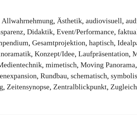
,
Allwahrnehmung
,
Ästhetik
,
audiovisuell
,
aud
nsparenz
,
Didaktik
,
Event/Performance
,
faktua
mpendium
,
Gesamtprojektion
,
haptisch
,
Ideal
anoramatik
,
Konzept/Idee
,
Laufpräsentation
,
M
Medientechnik
,
mimetisch
,
Moving Panorama
enexpansion
,
Rundbau
,
schematisch
,
symboli
g
,
Zeitensynopse
,
Zentralblickpunkt
,
Zugleich