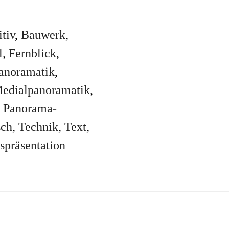
itiv
,
Bauwerk
,
l
,
Fernblick
,
panoramatik
,
edialpanoramatik
,
,
Panorama-
sch
,
Technik
,
Text
,
spräsentation