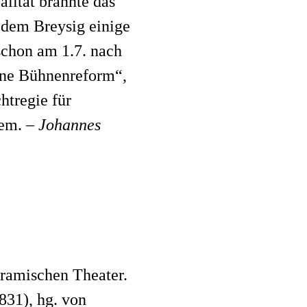
alität brannte das
 dem Breysig einige
schon am 1.7. nach
ene Bühnenreform“,
htregie für
lem. –
Johannes
ramischen Theater.
31), hg. von