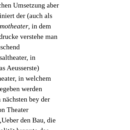
schen Umsetzung aber
iert der (auch als
motheater
, in dem
drucke verstehe man
uschend
altheater, in
s Aeusserste)
Theater, in welchem
 gegeben werden
m nächsten bey der
on Theater
, „Ueber den Bau, die