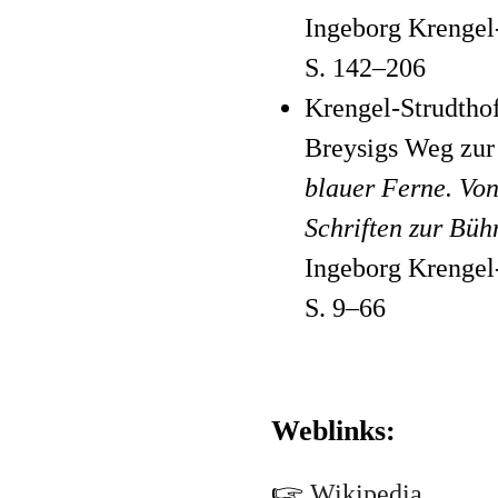
Ingeborg Krengel
S. 142–206
Krengel-Strudtho
Breysigs Weg zur
blauer Ferne. Vo
Schriften zur Bü
Ingeborg Krengel
S. 9–66
Weblinks:
🖙
Wikipedia