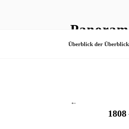
Zum
Inhalt
Panoram
springen
Überblick der Überblick
←
1808