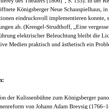
erey des Theaters [1806]“, S. 153). In der Re
öffnete Königsberger Neue Schauspielhaus, in
tionen eindrucksvoll implementieren konnte, 
ungen ab. (Krengel-Strudthoff, „Eine vergess
führung elektrischer Beleuchtung bleibt die Lic
ive Medien praktisch und ästhetisch ein Prob
n:
 Von der Kulissenbühne zum Königsberger pano
hnenreform von Johann Adam Breysig (1766–18