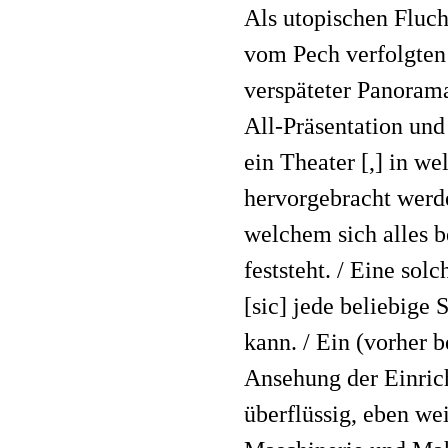
Als utopischen Fluch
vom Pech verfolgten
verspäteter Panoram
All-Präsentation un
ein Theater [,] in w
hervorgebracht werde
welchem sich alles 
feststeht. / Eine sol
[sic] jede beliebige
kann. / Ein (vorher 
Ansehung der Einrich
überflüssig, eben wei