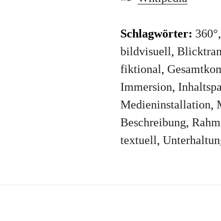
Schlagwörter:
360°
bildvisuell
,
Blicktra
fiktional
,
Gesamtko
Immersion
,
Inhaltsp
Medieninstallation
,
Beschreibung
,
Rahm
textuell
,
Unterhaltun