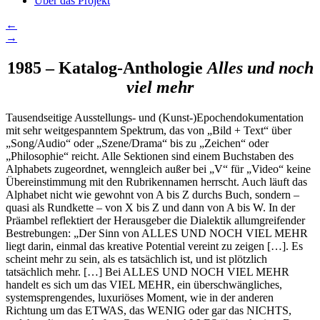
Über das Projekt
←
→
1985 – Katalog-Anthologie
Alles und noch
viel mehr
Tausendseitige Ausstellungs- und (Kunst-)Epochendokumentation
mit sehr weitgespanntem Spektrum, das von „Bild + Text“ über
„Song/Audio“ oder „Szene/Drama“ bis zu „Zeichen“ oder
„Philosophie“ reicht. Alle Sektionen sind einem Buchstaben des
Alphabets zugeordnet, wenngleich außer bei „V“ für „Video“ keine
Übereinstimmung mit den Rubrikennamen herrscht. Auch läuft das
Alphabet nicht wie gewohnt von A bis Z durchs Buch, sondern –
quasi als Rundkette – von X bis Z und dann von A bis W. In der
Präambel reflektiert der Herausgeber die Dialektik allumgreifender
Bestrebungen: „Der Sinn von ALLES UND NOCH VIEL MEHR
liegt darin, einmal das kreative Potential vereint zu zeigen […]. Es
scheint mehr zu sein, als es tatsächlich ist, und ist plötzlich
tatsächlich mehr. […] Bei ALLES UND NOCH VIEL MEHR
handelt es sich um das VIEL MEHR, ein überschwängliches,
systemsprengendes, luxuriöses Moment, wie in der anderen
Richtung um das ETWAS, das WENIG oder gar das NICHTS,