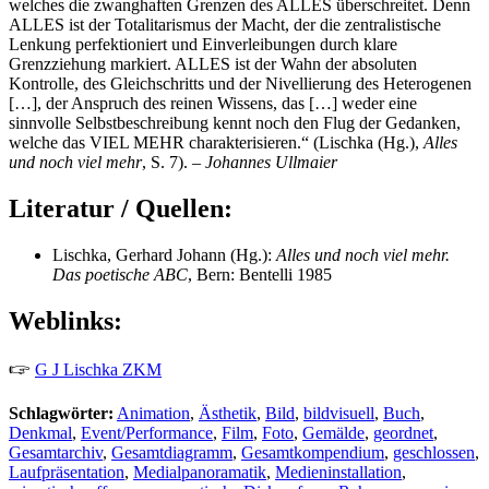
welches die zwanghaften Grenzen des ALLES überschreitet. Denn
ALLES ist der Totalitarismus der Macht, der die zentralistische
Lenkung perfektioniert und Einverleibungen durch klare
Grenzziehung markiert. ALLES ist der Wahn der absoluten
Kontrolle, des Gleichschritts und der Nivellierung des Heterogenen
[…], der Anspruch des reinen Wissens, das […] weder eine
sinnvolle Selbstbeschreibung kennt noch den Flug der Gedanken,
welche das VIEL MEHR charakterisieren.“ (Lischka (Hg.),
Alles
und noch viel mehr
, S. 7). –
Johannes Ullmaier
Literatur / Quellen:
Lischka, Gerhard Johann (Hg.):
Alles und noch viel mehr.
Das poetische ABC
, Bern: Bentelli 1985
Weblinks:
🖙
G J Lischka ZKM
Schlagwörter:
Animation
,
Ästhetik
,
Bild
,
bildvisuell
,
Buch
,
Denkmal
,
Event/Performance
,
Film
,
Foto
,
Gemälde
,
geordnet
,
Gesamtarchiv
,
Gesamtdiagramm
,
Gesamtkompendium
,
geschlossen
,
Laufpräsentation
,
Medialpanoramatik
,
Medieninstallation
,