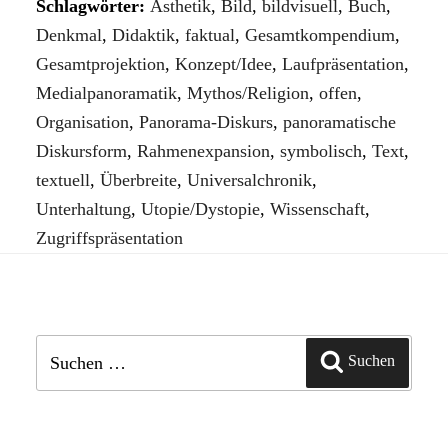
Schlagwörter:
Ästhetik
,
Bild
,
bildvisuell
,
Buch
,
Denkmal
,
Didaktik
,
faktual
,
Gesamtkompendium
,
Gesamtprojektion
,
Konzept/Idee
,
Laufpräsentation
,
Medialpanoramatik
,
Mythos/Religion
,
offen
,
Organisation
,
Panorama-Diskurs
,
panoramatische
Diskursform
,
Rahmenexpansion
,
symbolisch
,
Text
,
textuell
,
Überbreite
,
Universalchronik
,
Unterhaltung
,
Utopie/Dystopie
,
Wissenschaft
,
Zugriffspräsentation
Suchen
Suchen
nach: