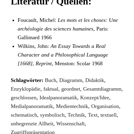
Literatur / Quellen:
Foucault, Michel:
Les mots et les choses: Une
archéologie des sciences humaines
, Paris:
Gallimard 1966
Wilkins, John:
An Essay Towards a Real
Character and a Philosophical Language
[1668], Reprint
, Menston: Scolar 1968
Schlagwörter:
Buch
,
Diagramm
,
Didaktik
,
Enzyklopädie
,
faktual
,
geordnet
,
Gesamtdiagramm
,
geschlossen
,
Idealpanoramatik
,
Konzept/Idee
,
Medialpanoramatik
,
Medientechnik
,
Organisation
,
schematisch
,
symbolisch
,
Technik
,
Text
,
textuell
,
unbegrenzte Allheit
,
Wissenschaft
,
Zugriffspräsentation