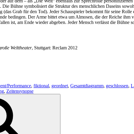
er auf dem – als „Die Welt“ ebenfalls zur Sprechrolle personifizierten 
. Die Bühne symbolisiert die Struktur des menschlichen Daseins sowohl 
(das Grab für den Tod). Jeder Schauspieler bekommt für seine Rolle die 
tände bedingen. Der Arme bittet etwa um Almosen, die der Reiche ihm ve
fallen ist, am Ende wieder abgeben. Jeder Mensch verlässt die Bühne so,
große Welttheater
, Stuttgart: Reclam 2012
ent/Performance
,
fiktional
,
geordnet
,
Gesamtdiagramm
,
geschlossen
,
L
ng
,
Zeitensynopse