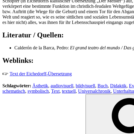
Schöpfer (in Eichedorffs klassischer Übersetzung „Der Meister“) auf, d
verkörpert eine bestimmte Funktion im christlich-feudalen Weltgefüge
bzw. Auftritt (die Wiege für die Geburt) und einem Tor für den Abgang 
Welt und reagiert so, wie es seine sittlichen und sozialen Lebensums
es hier nicht) alles, was ihnen für ihr Lebensschauspiel eingangs zuge
Literatur / Quellen:
Calderón de la Barca, Pedro:
El grand teatro del mundo / Das 
Weblinks:
🖙
Text der Eichedorff-Übersetzung
Schlagwörter:
Ästhetik
,
audiovisuell
,
bildvisuell
,
Buch
,
Didaktik
,
Ev
schematisch
,
symbolisch
,
Text
,
textuell
,
Universalchronik
,
Unterhaltu