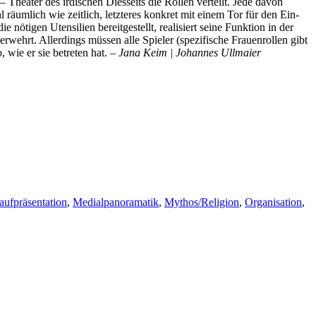
– Theater des irdischen Diesseits die Rollen verteilt. Jede davon
räumlich wie zeitlich, letzteres konkret mit einem Tor für den Ein-
nötigen Utensilien bereitgestellt, realisiert seine Funktion in der
rwehrt. Allerdings müssen alle Spieler (spezifische Frauenrollen gibt
 wie er sie betreten hat. –
Jana Keim | Johannes Ullmaier
aufpräsentation
,
Medialpanoramatik
,
Mythos/Religion
,
Organisation
,